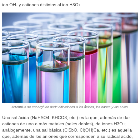
ion OH- y cationes distintos al ion H3O+.
Arrehnius se encargó de darle difiniciones a los ácidos, las bases y las sales.
Una sal ácida (NaHSO4, KHCO3, etc.) es la que, además de dar
cationes de uno o más metales (sales dobles), da iones H3O+;
análogamente, una sal básica (ClSbO, Cl(OH)Ca, etc.) es aquella
que, además de los aniones que corresponden a su radical ácido,