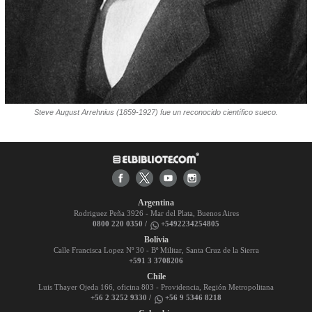
Steve August Arrehnius (1859-1927) fue un reconocido científico sueco.
Argentina
Rodriguez Peña 3926 - Mar del Plata, Buenos Aires
0800 220 0350 /
+5492234254805
Bolivia
Calle Francisca Lopez Nº 30 - Bº Militar, Santa Cruz de la Sierra
+591 3 3708206
Chile
Luis Thayer Ojeda 166, oficina 803 - Providencia, Región Metropolitana
+56 2 3252 9330 /
+56 9 5346 8218