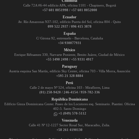
Colombia
Calle 72A #6-44 edificio APA, oficina 1101 - Chapinero, Bogotá
+57 601 8051998 / +57 601 8052000
Ecuador
Av. Río Amazonas N37-102, edificio Puerta del Sol, oficina 804 - Quito
099 522 2937 / 096 415 3878
España
C/ Girona 92, entresuelo - Barcelona, Cataluña
+34 930077931
México
Enrique Rébsamen 330, Narvarte Poniente, Benito Juárez, Ciudad de México
+55 1490 2498 / +55 9331 4917
Paraguay
Austria esquina San Martín, edificio Sky Center, oficina 703 - Villa Morra, Asunción
+595 21 328 8884
Perú
Calle 2 de mayo Nº 524, oficina 103 - Miraflores, Lima
(01) 258-9420 / 246-4154 / 959-782-336
República Dominicana
Edificio Ginza Dominicana Center. Paseo de los Locutores esq. Seminario. Piantini. Oficina
402-5. Santo Domingo
+1 (849) 570-5112
Venezuela
Calle 41 Nº 12-1227 Sector Rosal Sur, Maracaibo, Zulia.
+58 261 4190130