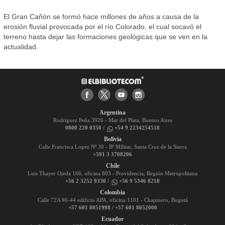
El Gran Cañón se formó hace millones de años a causa de la
erosión fluvial provocada por el río Colorado, el cual socavó el
terreno hasta dejar las formaciones geológicas que se ven en la
actualidad.
Argentina
Rodriguez Peña 3926 - Mar del Plata, Buenos Aires
0800 220 0350 /
+54 9 2234254518
Bolivia
Calle Francisca Lopez Nº 30 - Bº Militar, Santa Cruz de la Sierra
+591 3 3708206
Chile
Luis Thayer Ojeda 166, oficina 803 - Providencia, Región Metropolitana
+56 2 3252 9330 /
+56 9 5346 8218
Colombia
Calle 72A #6-44 edificio APA, oficina 1101 - Chapinero, Bogotá
+57 601 8051998 / +57 601 8052000
Ecuador