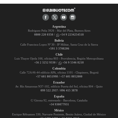
Argentina
Rodriguez Peña 3926 - Mar del Plata, Buenos Aires
0800 220 0350 /
+54 9 2234254518
Bolivia
Calle Francisca Lopez Nº 30 - Bº Militar, Santa Cruz de la Sierra
+591 3 3708206
Chile
Luis Thayer Ojeda 166, oficina 803 - Providencia, Región Metropolitana
+56 2 3252 9330 /
+56 9 5346 8218
Colombia
Calle 72A #6-44 edificio APA, oficina 1101 - Chapinero, Bogotá
+57 601 8051998 / +57 601 8052000
Ecuador
Av. Río Amazonas N37-102, edificio Puerta del Sol, oficina 804 - Quito
099 522 2937 / 096 415 3878
España
C/ Girona 92, entresuelo - Barcelona, Cataluña
+34 930077931
México
Enrique Rébsamen 330, Narvarte Poniente, Benito Juárez, Ciudad de México