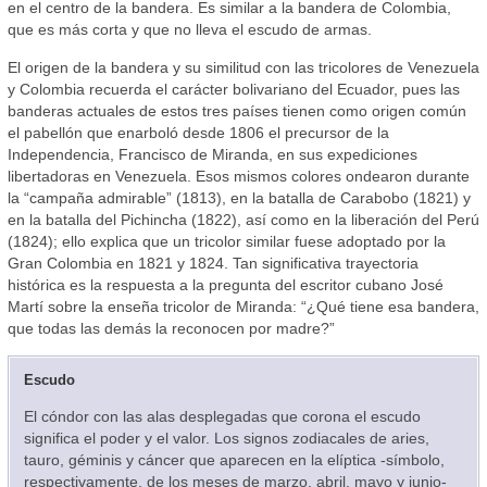
en el centro de la bandera. Es similar a la bandera de Colombia,
que es más corta y que no lleva el escudo de armas.
El origen de la bandera y su similitud con las tricolores de Venezuela
y Colombia recuerda el carácter bolivariano del Ecuador, pues las
banderas actuales de estos tres países tienen como origen común
el pabellón que enarboló desde 1806 el precursor de la
Independencia, Francisco de Miranda, en sus expediciones
libertadoras en Venezuela. Esos mismos colores ondearon durante
la “campaña admirable” (1813), en la batalla de Carabobo (1821) y
en la batalla del Pichincha (1822), así como en la liberación del Perú
(1824); ello explica que un tricolor similar fuese adoptado por la
Gran Colombia en 1821 y 1824. Tan significativa trayectoria
histórica es la respuesta a la pregunta del escritor cubano José
Martí sobre la enseña tricolor de Miranda: “¿Qué tiene esa bandera,
que todas las demás la reconocen por madre?”
Escudo
El cóndor con las alas desplegadas que corona el escudo
significa el poder y el valor. Los signos zodiacales de aries,
tauro, géminis y cáncer que aparecen en la elíptica -símbolo,
respectivamente, de los meses de marzo, abril, mayo y junio-