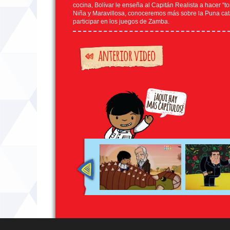
cocina, Bolívar le enseña al Capitán Realista a hacer “t
Niña y Maravillosa, conoceremos más sobre la Puna cata
participar en los juegos de Zamba.