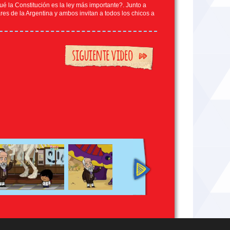
ué la Constitución es la ley más importante?. Junto a
s de la Argentina y ambos invitan a todos los chicos a