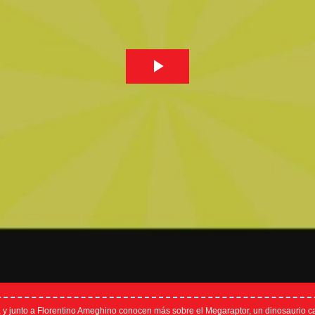
 y junto a Florentino Ameghino conocen más sobre el Megaraptor, un dinosaurio c