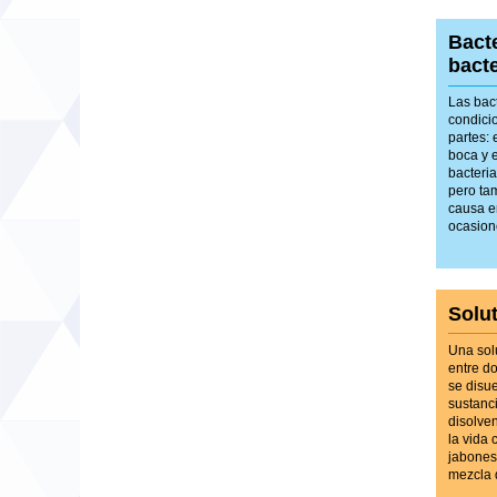
Bacte
bacte
Las bac
condici
partes: 
boca y e
bacteri
pero ta
causa e
ocasion
Solu
Una sol
entre d
se disue
sustanci
disolve
la vida
jabones 
mezcla 