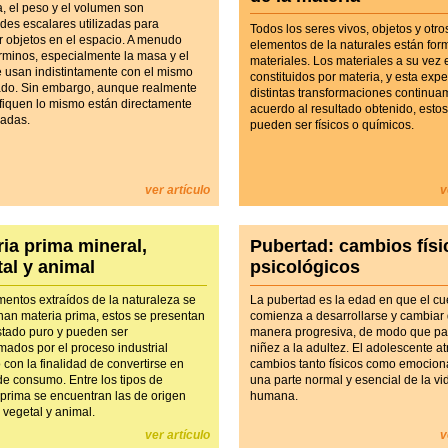
, el peso y el volumen son
des escalares utilizadas para
Todos los seres vivos, objetos y otro
ir objetos en el espacio. A menudo
elementos de la naturales están fo
érminos, especialmente la masa y el
materiales. Los materiales a su vez 
e usan indistintamente con el mismo
constituidos por materia, y esta exp
cado. Sin embargo, aunque realmente
distintas transformaciones continua
ifiquen lo mismo están directamente
acuerdo al resultado obtenido, esto
nadas.
pueden ser físicos o químicos.
ver artículo
v
ia prima mineral,
Pubertad: cambios físi
al y animal
psicológicos
mentos extraídos de la naturaleza se
La pubertad es la edad en que el c
an materia prima, estos se presentan
comienza a desarrollarse y cambiar
stado puro y pueden ser
manera progresiva, de modo que pa
mados por el proceso industrial
niñez a la adultez. El adolescente a
con la finalidad de convertirse en
cambios tanto físicos como emociona
de consumo. Entre los tipos de
una parte normal y esencial de la vi
 prima se encuentran las de origen
humana.
 vegetal y animal.
ver artículo
v