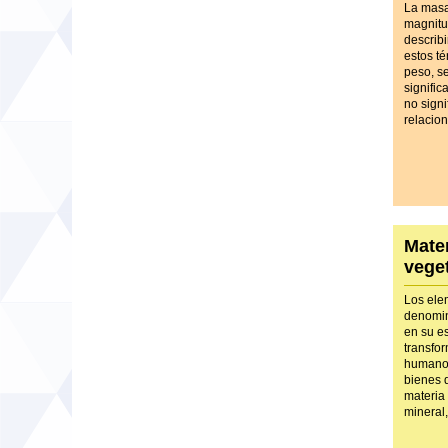
La masa
magnitu
describ
estos t
peso, s
signifi
no sign
relacio
Mater
veget
Los ele
denomin
en su e
transfor
humano 
bienes 
materia
mineral,