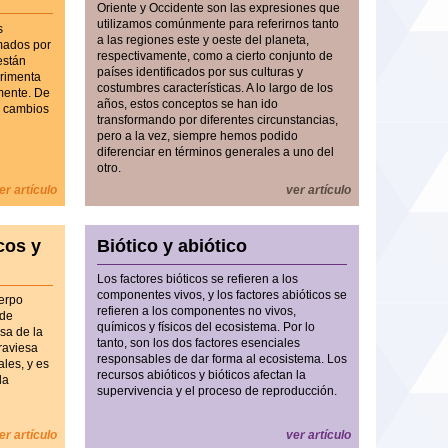
Oriente y Occidente son las expresiones que
utilizamos comúnmente para referirnos tanto
s
a las regiones este y oeste del planeta,
rmados por
respectivamente, como a cierto conjunto de
están
países identificados por sus culturas y
erimenta
costumbres características. A lo largo de los
mente. De
años, estos conceptos se han ido
s cambios
transformando por diferentes circunstancias,
pero a la vez, siempre hemos podido
diferenciar en términos generales a uno del
otro.
er artículo
ver artículo
cos y
Biótico y abiótico
Los factores bióticos se refieren a los
componentes vivos, y ​​los factores abióticos se
uerpo
refieren a los componentes no vivos,
 de
químicos y físicos del ecosistema. Por lo
sa de la
tanto, son los dos factores esenciales
traviesa
responsables de dar forma al ecosistema. Los
les, y es
recursos abióticos y bióticos afectan la
da
supervivencia y el proceso de reproducción.
er artículo
ver artículo