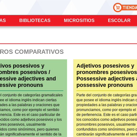
ÍAS
BIBLIOTECAS
MICROSITIOS
ESCOLAR
ROS COMPARATIVOS
tivos posesivos y
Adjetivos posesivos y
ombres posesivos /
pronombres posesivos
essive adjectives and
Possessive adjectives
essive pronouns
possessive pronouns
el conjunto de categorías gramaticales
Parte del conjunto de categorías gr
e el idioma inglés indican ciertas
que posee el idioma inglés indican c
ades a las palabras y oraciones que
propiedades a las palabras y oraci
iamos, como por ejemplo el sentido
pronunciamos, como por ejemplo el 
nencia. Este es el caso particular de
de pertenencia. Este es el caso part
ocidos como adjetivos posesivos y los
los conocidos como adjetivos posesi
res posesivos, usualmente
pronombres posesivos, usualmente
idos como sinónimos, pero quienes
confundidos como sinónimos, pero 
n significativamente el sentido de la
cambiarán significativamente el sent