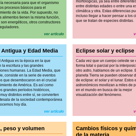
morfológicas, ya sea entre diferente
gía necesaria para que el organismo
entre distintas edades o entre una e
los procesos básicos para el
climática y otra. Estas diferencias 
miento de la vida. Por supuesto, no
incluso llegar a hacer pensar a los ci
s alimentos tienen la misma función,
que se tratan de especies distintas.
 son energéticos, otros constructores
reguladores.
ver artículo
v
 Antigua y Edad Media
Eclipse solar y eclipse
 Antigua es la época en la que
Cada vez que un cuerpo celeste se 
 la escritura y las grandes
forma total o parcial por la interposi
aciones humanas. La Edad Media, que
otro astro, hablamos de un eclipse. 
e, consiste en la serie de eventos
planeta Tierra se pueden observar d
s que desembocaron en el crucial
de eclipse: el solar y el lunar. Estos
imiento de América. Es así como
astronómicos movilizan a miles de 
os grandes períodos históricos,
en el mundo en busca de la mejor
uy distintos entre sí, se convierten
visualización del fenómeno.
ntesala de la sociedad contemporánea
ocemos hoy día.
ver artículo
v
, peso y volumen
Cambios físicos y quí
de la materia