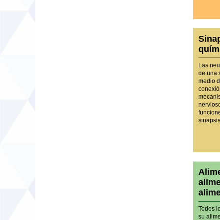
Sinap
quím
Las neu
de una 
medio de
conexió
mecanis
nervios
funcione
sinapsi
Alim
alim
alim
Todos lo
su alim