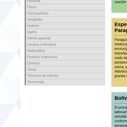
Filosofía
oración
Física
Fisicoquímica
Geografía
Espe
Historia
Para
Inglés
Interés general
Paraguay
América
Lengua y literatura
encruci
Matemática
importa
Pueblos originarios
vasto d
pantano
Química
arena, y
Salud
Atlánti
Técnicas de estudio
grande 
Tecnología
Bolív
El proc
latinoam
simultá
conforma
persona