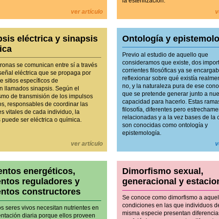
la esterilización.
ver artículo
v
sis eléctrica y sinapsis
Ontología y epistemol
ica
Previo al estudio de aquello que
consideramos que existe, dos impor
ronas se comunican entre sí a través
corrientes filosóficas ya se encarga
señal eléctrica que se propaga por
reflexionar sobre qué existía realme
 sitios específicos de
no, y la naturaleza pura de ese con
n llamados sinapsis. Según el
que se pretende generar junto a nue
mo de transmisión de los impulsos
capacidad para hacerlo. Estas rama
os, responsables de coordinar las
filosofía, diferentes pero estrecham
s vitales de cada individuo, la
relacionadas y a la vez bases de la 
s puede ser eléctrica o química.
son conocidas como ontología y
epistemología.
ver artículo
v
entos energéticos,
Dimorfismo sexual,
entos reguladores y
generacional y estacio
entos constructores
Se conoce como dimorfismo a aquel
condiciones en las que individuos d
s seres vivos necesitan nutrientes en
misma especie presentan diferencia
entación diaria porque ellos proveen