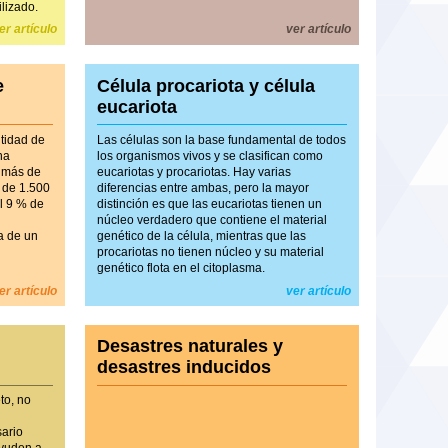
lizado.
er artículo
ver artículo
e
Célula procariota y célula
eucariota
tidad de
Las células son la base fundamental de todos
na
los organismos vivos y se clasifican como
a más de
eucariotas y procariotas. Hay varias
 de 1.500
diferencias entre ambas, pero la mayor
l 9 % de
distinción es que las eucariotas tienen un
núcleo verdadero que contiene el material
a de un
genético de la célula, mientras que las
procariotas no tienen núcleo y su material
genético flota en el citoplasma.
er artículo
ver artículo
Desastres naturales y
desastres inducidos
to, no
a
sario