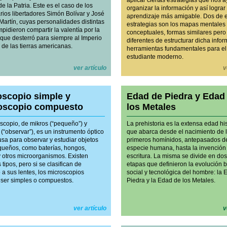
aplicar ciertas estrategias que nos 
e la Patria. Este es el caso de los
organizar la información y así lograr
rios libertadores Simón Bolívar y José
aprendizaje más amigable. Dos de 
Martín, cuyas personalidades distintas
estrategias son los mapas mentales
mpidieron compartir la valentía por la
conceptuales, formas similares pero
 que desterró para siempre al Imperio
diferentes de estructurar dicha infor
 de las tierras americanas.
herramientas fundamentales para el
estudiante moderno.
ver artículo
v
oscopio simple y
Edad de Piedra y Edad
oscopio compuesto
los Metales
oscopio, de mikros (“pequeño”) y
La prehistoria es la extensa edad hi
(“observar”), es un instrumento óptico
que abarca desde el nacimiento de 
usa para observar y estudiar objetos
primeros homínidos, antepasados d
ueños, como baterías, hongos,
especie humana, hasta la invención
y otros microorganismos. Existen
escritura. La misma se divide en do
 tipos, pero si se clasifican de
etapas que definieron la evolución b
 a sus lentes, los microscopios
social y tecnológica del hombre: la
ser simples o compuestos.
Piedra y la Edad de los Metales.
ver artículo
v