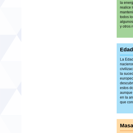
la ener
realice 
manteni
todos lo
algunos
y otros 
Edad
La Edad
nacieron
civiliz
la suced
europeo
descubr
estos d
aunque m
en la a
que con
Masa