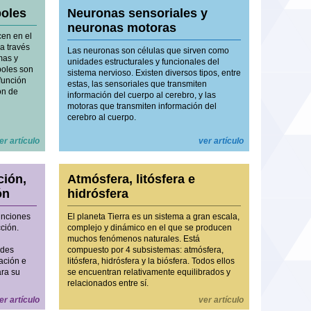
boles
Neuronas sensoriales y
neuronas motoras
cen en el
a través
Las neuronas son células que sirven como
mas y
unidades estructurales y funcionales del
boles son
sistema nervioso. Existen diversos tipos, entre
 función
estas, las sensoriales que transmiten
ón de
información del cuerpo al cerebro, y las
motoras que transmiten información del
cerebro al cuerpo.
er artículo
ver artículo
ción,
Atmósfera, litósfera e
ón
hidrósfera
funciones
El planeta Tierra es un sistema a gran escala,
cción.
complejo y dinámico en el que se producen
muchos fenómenos naturales. Está
ades
compuesto por 4 subsistemas: atmósfera,
ación e
litósfera, hidrósfera y la biósfera. Todos ellos
ara su
se encuentran relativamente equilibrados y
relacionados entre sí.
er artículo
ver artículo