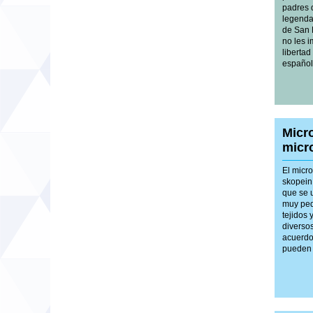
padres d
legenda
de San 
no les i
libertad
español
Micr
micr
El micr
skopein 
que se 
muy peq
tejidos 
diversos
acuerdo
pueden 