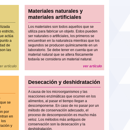
Materiales naturales y
materiales artificiales
lizada
Los materiales son todos aquellos que se
o estricto,
utiliza para fabricar un objeto. Estos pueden
que actúa
ser naturales o artificiales, los primeros se
 punto a
encuentran en la naturaleza mientras que los
edad de
segundos se producen químicamente en un
 son las
laboratorio. Se debe tener en cuenta que un
material natural que se altera físicamente
todavía se considera un material natural.
er artículo
ver artículo
Desecación y deshidratación
A causa de los microorganismos y las
reacciones enzimáticas que ocurren en los
s
alimentos, al pasar el tiempo llegan a
 que se
descomponerse. En caso de no pasar por un
e
método de conservación adecuado, el
ón por
proceso de descomposición es mucho más
ntran en
veloz. Los métodos más antiguos de
 los
conservación son la desecación y la
zación y
deshidratación.