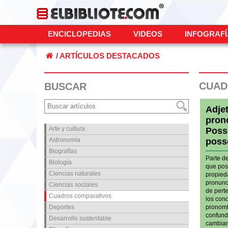
ENCICLOPEDIAS
VIDEOS
INFOGRAF
/ ARTÍCULOS DESTACADOS
CUAD
BUSCAR
Adje
pron
Arte y cultura
Poss
Astronomía
poss
Biografías
Parte d
Biología
que pose
Ciencias naturales
propied
pronunc
Ciencias sociales
de perte
Cuadros comparativos
los con
Deportes
pronomb
confund
Desarrollo sustentable
cambiará