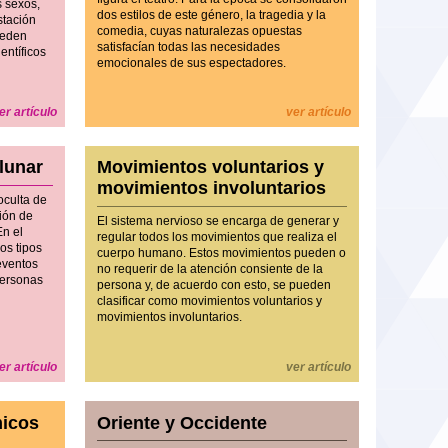
s sexos,
dos estilos de este género, la tragedia y la
stación
comedia, cuyas naturalezas opuestas
pueden
satisfacían todas las necesidades
entíficos
emocionales de sus espectadores.
er artículo
ver artículo
 lunar
Movimientos voluntarios y
movimientos involuntarios
oculta de
ción de
El sistema nervioso se encarga de generar y
En el
regular todos los movimientos que realiza el
os tipos
cuerpo humano. Estos movimientos pueden o
 eventos
no requerir de la atención consiente de la
personas
persona y, de acuerdo con esto, se pueden
clasificar como movimientos voluntarios y
movimientos involuntarios.
er artículo
ver artículo
micos
Oriente y Occidente