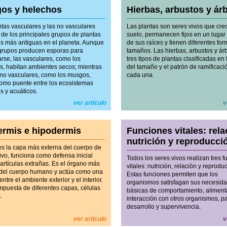
os y helechos
Hierbas, arbustos y ár
ntas vasculares y las no vasculares
Las plantas son seres vivos que cre
 de los principales grupos de plantas
suelo, permanecen fijos en un lugar 
res más antiguas en el planeta. Aunque
de sus raíces y tienen diferentes for
rupos producen esporas para
tamaños. Las hierbas, arbustos y ár
arse, las vasculares, como los
tres tipos de plantas clasificadas en
s, habitan ambientes secos; mientras
del tamaño y el patrón de ramificaci
 no vasculares, como los musgos,
cada una.
como puente entre los ecosistemas
es y acuáticos.
ver artículo
v
ermis e hipodermis
Funciones vitales: rela
nutrición y reproducci
 es la capa más externa del cuerpo de
ivo, funciona como defensa inicial
Todos los seres vivos realizan tres 
partículas extrañas. Es el órgano más
vitales: nutrición, relación y reprodu
del cuerpo humano y actúa como una
Estas funciones permiten que los
entre el ambiente exterior y el interior.
organismos satisfagan sus necesid
mpuesta de diferentes capas, células
básicas de comportamiento, aliment
.
interacción con otros organismos, p
desarrollo y supervivencia.
ver artículo
v