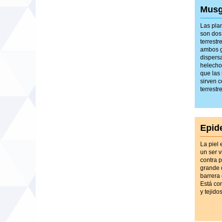
Musg
Las pla
son dos
terrest
ambos g
dispers
helecho
que las
sirven 
terrestr
Epid
La piel
un ser v
contra 
grande 
barrera 
Está co
y tejidos