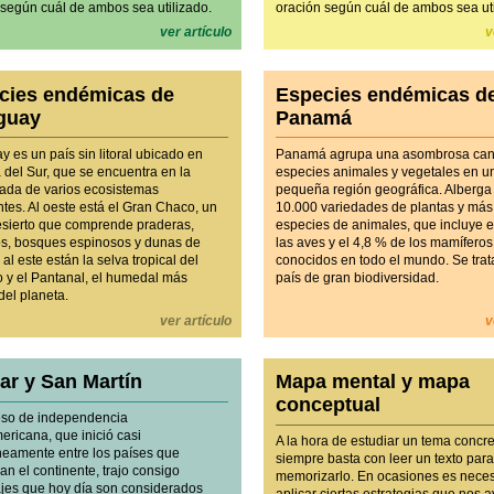
 según cuál de ambos sea utilizado.
oración según cuál de ambos sea uti
ver artículo
v
cies endémicas de
Especies endémicas d
guay
Panamá
 es un país sin litoral ubicado en
Panamá agrupa una asombrosa can
 del Sur, que se encuentra en la
especies animales y vegetales en u
jada de varios ecosistemas
pequeña región geográfica. Alberg
ntes. Al oeste está el Gran Chaco, un
10.000 variedades de plantas y más
esierto que comprende praderas,
especies de animales, que incluye e
s, bosques espinosos y dunas de
las aves y el 4,8 % de los mamíferos
 al este están la selva tropical del
conocidos en todo el mundo. Se trat
co y el Pantanal, el humedal más
país de gran biodiversidad.
del planeta.
ver artículo
v
ar y San Martín
Mapa mental y mapa
conceptual
eso de independencia
ericana, que inició casi
A la hora de estudiar un tema concre
neamente entre los países que
siempre basta con leer un texto par
n el continente, trajo consigo
memorizarlo. En ocasiones es nece
jes que hoy día son considerados