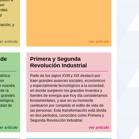
ayuden a
 un
estas
 y
mación, y
er artículo
ver artículo
 de
Primera y Segunda
Revolución Industrial
stórica
Parte de los siglos XVIII y XIX destacó por
los
traer grandes avances sociales, económicos
e nuestra
y especialmente tecnológicos a la sociedad,
 de la
en donde surgieron los grandes inventos y
s grandes
fuentes de energía que hoy día consideramos
iológica,
fundamentales, y que en su momento
 Edad de
cambiaron por completo el estilo de vida de
las personas. Esta transformación está divida
en dos períodos, conocidos como Primera y
Segunda Revolución Industrial.
er artículo
ver artículo