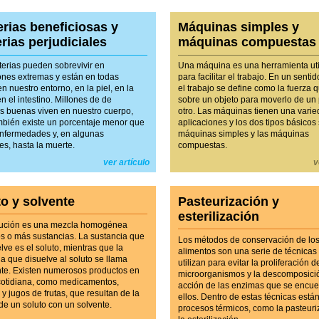
rias beneficiosas y
Máquinas simples y
rias perjudiciales
máquinas compuestas
terias pueden sobrevivir en
Una máquina es una herramienta uti
ones extremas y están en todas
para facilitar el trabajo. En un sentid
en nuestro entorno, en la piel, en la
el trabajo se define como la fuerza 
n el intestino. Millones de de
sobre un objeto para moverlo de un
as buenas viven en nuestro cuerpo,
otro. Las máquinas tienen una vari
mbién existe un porcentaje menor que
aplicaciones y los dos tipos básicos
nfermedades y, en algunas
máquinas simples y las máquinas
es, hasta la muerte.
compuestas.
ver artículo
v
to y solvente
Pasteurización y
esterilización
ución es una mezcla homogénea
os o más sustancias. La sustancia que
Los métodos de conservación de lo
lve es el soluto, mientras que la
alimentos son una serie de técnicas
a que disuelve al soluto se llama
utilizan para evitar la proliferación d
nte. Existen numerosos productos en
microorganismos y la descomposici
 cotidiana, como medicamentos,
acción de las enzimas que se encue
y jugos de frutas, que resultan de la
ellos. Dentro de estas técnicas están
de un soluto con un solvente.
procesos térmicos, como la pasteuri