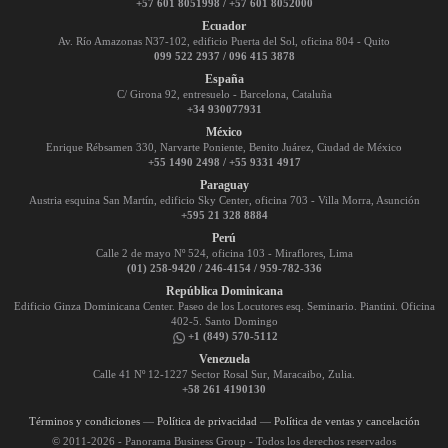
+57 601 8051998 / +57 601 8052000
Ecuador
Av. Río Amazonas N37-102, edificio Puerta del Sol, oficina 804 - Quito
099 522 2937 / 096 415 3878
España
C/ Girona 92, entresuelo - Barcelona, Cataluña
+34 930077931
México
Enrique Rébsamen 330, Narvarte Poniente, Benito Juárez, Ciudad de México
+55 1490 2498 / +55 9331 4917
Paraguay
Austria esquina San Martín, edificio Sky Center, oficina 703 - Villa Morra, Asunción
+595 21 328 8884
Perú
Calle 2 de mayo Nº 524, oficina 103 - Miraflores, Lima
(01) 258-9420 / 246-4154 / 959-782-336
República Dominicana
Edificio Ginza Dominicana Center. Paseo de los Locutores esq. Seminario. Piantini. Oficina
402-5. Santo Domingo
+1 (849) 570-5112
Venezuela
Calle 41 Nº 12-1227 Sector Rosal Sur, Maracaibo, Zulia.
+58 261 4190130
Términos y condiciones
—
Política de privacidad
—
Política de ventas y cancelación
© 2011-2026 - Panorama Business Group - Todos los derechos reservados