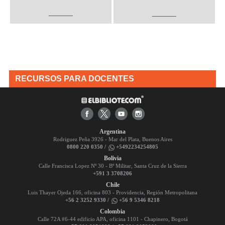
______
______
RECURSOS PARA DOCENTES
Argentina
Rodriguez Peña 3926 - Mar del Plata, Buenos Aires
0800 220 0350 /
+5492234254805
Bolivia
Calle Francisca Lopez Nº 30 - Bº Militar, Santa Cruz de la Sierra
+591 3 3708206
Chile
Luis Thayer Ojeda 166, oficina 803 - Providencia, Región Metropolitana
+56 2 3252 9330 /
+56 9 5346 8218
Colombia
Calle 72A #6-44 edificio APA, oficina 1101 - Chapinero, Bogotá