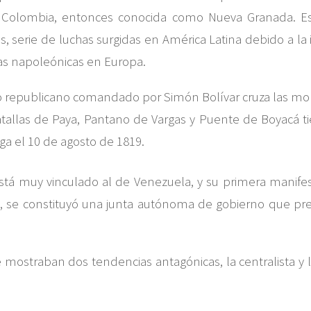
s Colombia, entonces conocida como Nueva Granada. Es
 serie de luchas surgidas en América Latina debido a la 
ras napoleónicas en Europa.
to republicano comandado por Simón Bolívar cruza las mo
batallas de Paya, Pantano de Vargas y Puente de Boyacá ti
ega el 10 de agosto de 1819.
á muy vinculado al de Venezuela, y su primera manifesta
I, se constituyó una junta autónoma de gobierno que presid
straban dos tendencias antagónicas, la centralista y la 