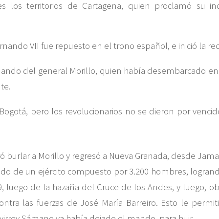
les los territorios de Cartagena, quien proclamó su 
ando VII fue repuesto en el trono español, e inició la reco
al mando del general Morillo, quien había desembarcado en 
te.
Bogotá, pero los revolucionarios no se dieron por vencid
ó burlar a Morillo y regresó a Nueva Granada, desde Jamai
ndo de un ejército compuesto por 3.200 hombres, logrando
9, luego de la hazaña del Cruce de los Andes, y luego, ob
ontra las fuerzas de José María Barreiro. Esto le permi
virrey Sámano ya había dejado el mando, para huir.