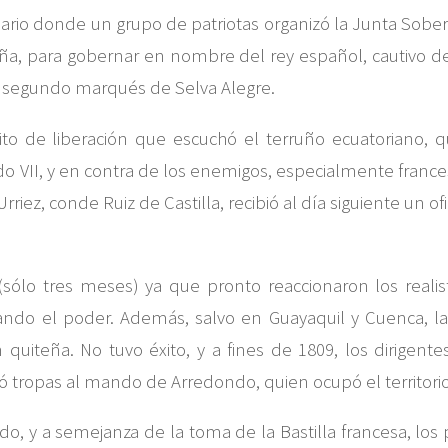
rio donde un grupo de patriotas organizó la Junta Sobera
aña, para gobernar en nombre del rey español, cautivo de
, segundo marqués de Selva Alegre.
rito de liberación que escuchó el terruño ecuatoriano,
o VII, y en contra de los enemigos, especialmente france
riez, conde Ruiz de Castilla, recibió al día siguiente un o
(sólo tres meses) ya que pronto reaccionaron los reali
ando el poder. Además, salvo en Guayaquil y Cuenca, la 
quiteña. No tuvo éxito, y a fines de 1809, los dirigen
vió tropas al mando de Arredondo, quien ocupó el territor
do, y a semejanza de la toma de la Bastilla francesa, los p