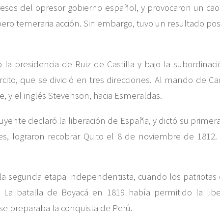
 presos del opresor gobierno español, y provocaron un cao
pero temeraria acción. Sin embargo, tuvo un resultado pos
 la presidencia de Ruiz de Castilla y bajo la subordinac
ito, que se dividió en tres direcciones. Al mando de Ca
rte, y el inglés Stevenson, hacia Esmeraldas.
uyente declaró la liberación de España, y dictó su primera
es, lograron recobrar Quito el 8 de noviembre de 1812. 
ó la segunda etapa independentista, cuando los patriotas 
s: La batalla de Boyacá en 1819 había permitido la li
y se preparaba la conquista de Perú.