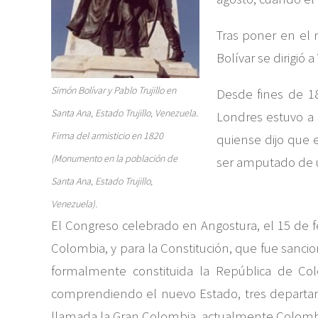
Tras poner en el 
Bolívar se dirigió 
Simón Bolívar y Pablo Trujillo en
Desde fines de 18
Santa Ana, Estado Trujillo, Venezuela.
Londres estuvo a 
Firma del armisticio en 1820
quiense dijo que 
(Monumento en la población de
ser amputado de u
Santa Ana, Estado Trujillo,
Venezuela).
El Congreso celebrado en Angostura, el 15 de f
Colombia, y para la Constitución, que fue sanci
formalmente constituida la República de Co
comprendiendo el nuevo Estado, tres departame
llamada la Gran Colombia, actualmente Colomb