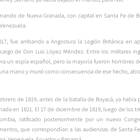
mando de Nueva Granada, con capital en Santa Fe de Bo
a Venezuela.
17, fue arribando a Angostura la Legión Británica en ap
cargo de Don Luis López Méndez. Entre los militares ing
era un espía español, pero la mayoría fueron hombres de
na mano y murió como consecuencia de ese hecho, abraza
ebrero de 1819, antes de la batalla de Boyacá, ya habí
onada en 1821. El 17 de diciembre de 1819, luego de los tr
lombia, ratificado posteriormente por un nuevo Cong
ntos, que correspondían a las audiencias de Santa Fe y
ia, Venezuela, Ecuador y Panamá.