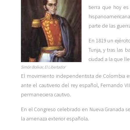
tierra que hoy e
hispanoamericanas,
parte de las guer
En 1819 un ejérci
Tunja, y tras las 
ciudad a la que ll
Simón Bolívar, El Libertador
El movimiento independentista de Colombia est
ante el cautiverio del rey español, Fernando VI
permaneciera cautivo.
En el Congreso celebrado en Nueva Granada se mo
la amenaza exterior española.