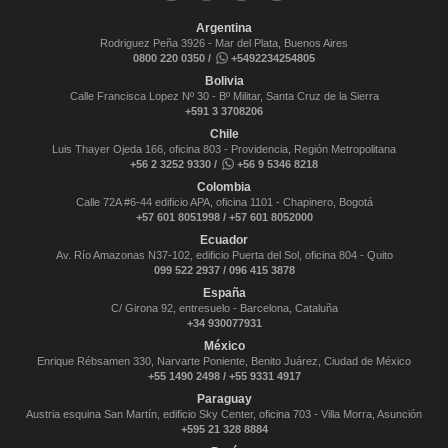
Argentina
Rodriguez Peña 3926 - Mar del Plata, Buenos Aires
0800 220 0350 /
+5492234254805
Bolivia
Calle Francisca Lopez Nº 30 - Bº Militar, Santa Cruz de la Sierra
+591 3 3708206
Chile
Luis Thayer Ojeda 166, oficina 803 - Providencia, Región Metropolitana
+56 2 3252 9330 /
+56 9 5346 8218
Colombia
Calle 72A #6-44 edificio APA, oficina 1101 - Chapinero, Bogotá
+57 601 8051998 / +57 601 8052000
Ecuador
Av. Río Amazonas N37-102, edificio Puerta del Sol, oficina 804 - Quito
099 522 2937 / 096 415 3878
España
C/ Girona 92, entresuelo - Barcelona, Cataluña
+34 930077931
México
Enrique Rébsamen 330, Narvarte Poniente, Benito Juárez, Ciudad de México
+55 1490 2498 / +55 9331 4917
Paraguay
Austria esquina San Martín, edificio Sky Center, oficina 703 - Villa Morra, Asunción
+595 21 328 8884