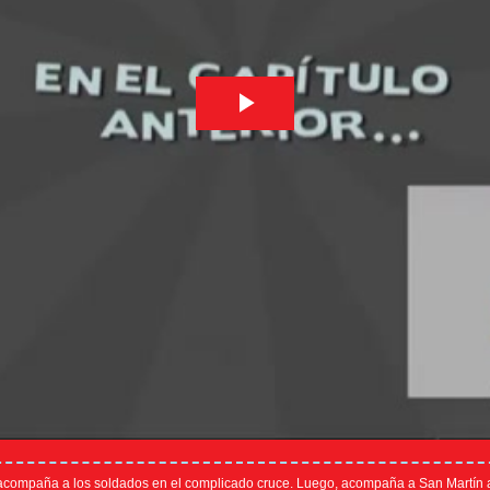
 acompaña a los soldados en el complicado cruce. Luego, acompaña a San Martín a li