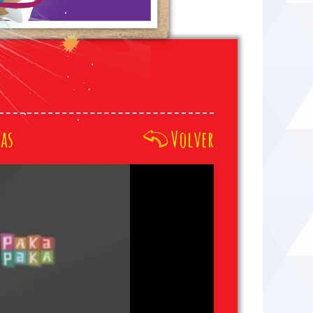
as
Volver